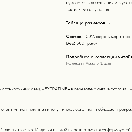
нуждается в добавлении искусст
тактильные ощущения.
Таблица размеров →
Состав:
100% шерсть мериноса
Вес:
600 грамм
Подробнее о коллекции читай
Коллекция: Хокку о Фудзи
х тонкорунных овец. «EXTRAFINE» в переводе с английского языка
 очень мягкая, приятная к телу, гипоаллергенная и обладает прек
й эластичностью. Изделия из этой шерсти отличаются формоустойч