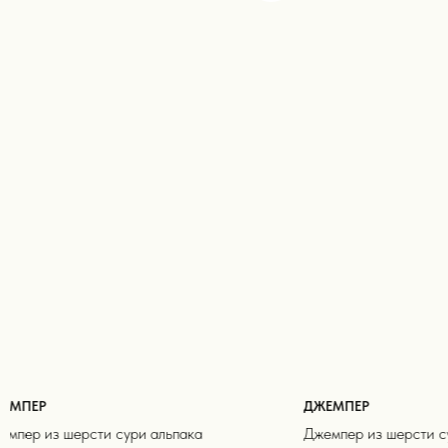
ЕМПЕР
ДЖЕМПЕР
емпер из шерсти сури альпака
Джемпер из шерсти с