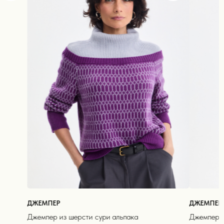
ДЖЕМПЕР
ДЖЕМПЕР
Джемпер из шерсти сури альпака
Джемпер и