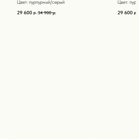
Цвет: пурпурный/серый
Цвет: пур
29 600
29 600
р.
р.
34 900
р.
полезные статьи
КАТАЛОГ
ЧТО ПОДАРИТЬ