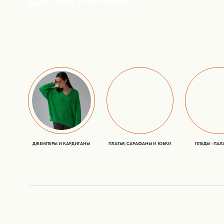
BlackPine™ - зарегистрированная торговая марка.
Все права защищены
ИП Чёрная Наталья Александровна
ИНН 773436888231