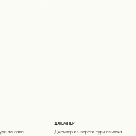
ДЖЕМПЕР
ури альпака
Джемпер из шерсти сури альпака