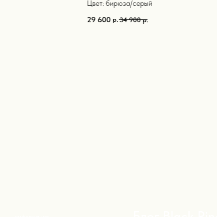
Цвет: бирюза/серый
29 600
р.
34 900
р.
Блог Black Pine
{ 15+ }
ормация
ШАРФЫ И ШАЛИ
УХОД И ХРАНЕНИЕ
ФИГУРКИ АЛЬПАКА