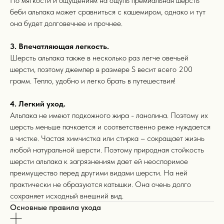
По мягкости и ощущениям на ощупь премиальная шерсть
беби альпака может сравниться с кашемиром, однако и тут
она будет долговечнее и прочнее.
3. Впечатляющая легкость.
Шерсть альпака также в несколько раз легче овечьей
шерсти, поэтому джемпер в размере S весит всего 200
грамм. Тепло, удобно и легко брать в путешествия!
выбор покупателей
4. Легкий уход.
Альпака не имеют подкожного жира - ланолина. Поэтому их
Бестселлеры
15+
шерсть меньше пачкается и соответственно реже нуждается
в чистке. Частая химчистка или стирка – сокращает жизнь
любой натуральной шерсти. Поэтому природная стойкость
шерсти альпака к загрязнениям дает ей неоспоримое
преимущество перед другими видами шерсти. На ней
практически не образуются катышки. Она очень долго
сохраняет исходный внешний вид.
Основные правила ухода