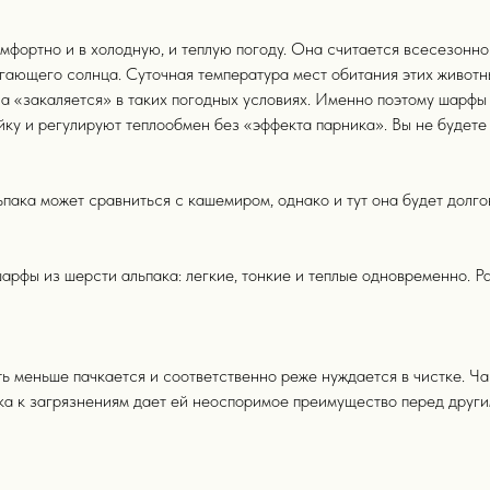
мфортно и в холодную, и теплую погоду. Она считается всесезонно
гающего солнца. Суточная температура мест обитания этих животны
«закаляется» в таких погодных условиях. Именно поэтому шарфы и
 и регулируют теплообмен без «эффекта парника». Вы не будете по
ака может сравниться с кашемиром, однако и тут она будет долго
шарфы из шерсти альпака: легкие, тонкие и теплые одновременно.
ь меньше пачкается и соответственно реже нуждается в чистке. Ч
ка к загрязнениям дает ей неоспоримое преимущество перед други