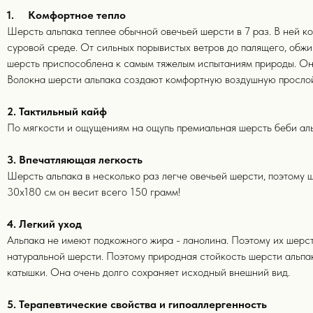
1. Комфортное тепло
Шерсть альпака теплее обычной овечьей шерсти в 7 раз. В ней ко
суровой среде. От сильных порывистых ветров до палящего, обжи
шерсть приспособлена к самым тяжелым испытаниям природы. Она 
Волокна шерсти альпака создают комфортную воздушную прослойку
2. Тактильный кайф
По мягкости и ощущениям на ощупь премиальная шерсть беби альп
3. Впечатляющая легкость
Шерсть альпака в несколько раз легче овечьей шерсти, поэтому 
30х180 см он весит всего 150 грамм!
4. Легкий уход
Альпака не имеют подкожного жира - ланолина. Поэтому их шерст
натуральной шерсти. Поэтому природная стойкость шерсти альпа
катышки. Она очень долго сохраняет исходный внешний вид.
5. Терапевтические свойства и гипоаллергенность