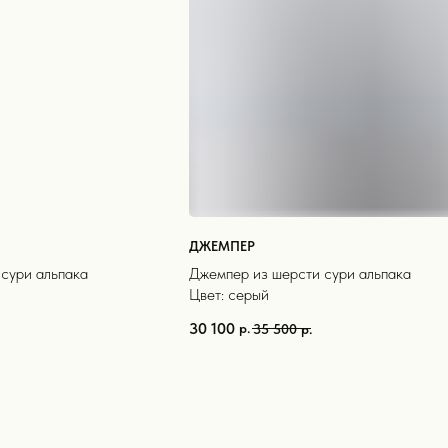
ДЖЕМПЕР
сури альпака
Джемпер из шерсти сури альпака
Цвет: серый
30 100
р.
35 500
р.
Блог Black Pine
{ 15+ }
ормация