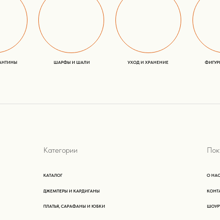
ДЖЕМПЕРЫ И КАРДИГАНЫ
КОНТАКТЫ
ПЛАТЬЯ, САРАФАНЫ И ЮБКИ
ШОУРУМЫ
ПЛЕДЫ - ПАЛАНТИНЫ
БЛОГ И НОВОСТИ
ШАРФЫ И ШАЛИ
ДОСТАВКА И ОПЛАТА
УХОД И ХРАНЕНИЕ
ФИГУРКИ АЛЬПАКА
ЧТО ПОДАРИТЬ
SELECTED BY PROMPERU TO PARTICIPATE IN PERU MODA DECO-2022