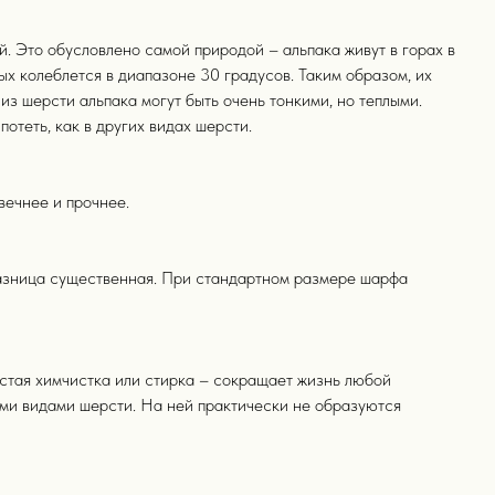
й. Это обусловлено самой природой – альпака живут в горах в
х колеблется в диапазоне 30 градусов. Таким образом, их
з шерсти альпака могут быть очень тонкими, но теплыми.
теть, как в других видах шерсти.
вечнее и прочнее.
 Разница существенная. При стандартном размере шарфа
астая химчистка или стирка – сокращает жизнь любой
ми видами шерсти. На ней практически не образуются