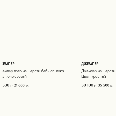
ЖЕМПЕР
ДЖЕМПЕР
жемпер поло из шерсти беби альпака
Джемпер из шерсти 
вет: бирюзовый
Цвет: красный
8 530
30 100
р.
р.
21 800
р.
35 500
р.
Для покупателей
инф