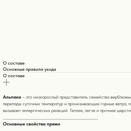
О составе
Основные правила ухода
О составе
Альпака
– это низкорослый представитель семейства верблюжьи
перепады суточных температур и пронизывающие горные ветра, п
вызывает аллергических реакций. Теплее, легче и прочнее шерст
_________________________________________________________________
Основные свойства пряжи