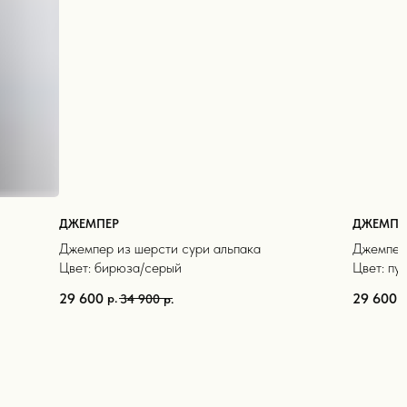
ДЖЕМПЕР
ДЖЕМПЕ
Джемпер из шерсти сури альпака
Джемпер 
Цвет: бирюза/серый
Цвет: пу
29 600
29 600
р.
р
34 900
р.
полезные статьи