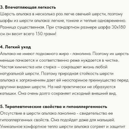
3. Впечатляющая легкость
Шерсть альпака в несколько раз легче овечьей шерсти, поэтому
шарфы из шерсти альпака: легкие, тонкие и теплые одновременно.
Разница существенная. При стандартном размере шарфа 30х180
см он весит всего 150 грамм!
4. Легкий уход
Альпака не имеют подкожного жира - ланолина. Поэтому их шерсть
выбор покупателей
меньше пачкается и соответственно реже нуждается в чистке.
Частая химчистка или стирка – сокращает жизнь любой
Бестселлеры
15+
натуральной шерсти. Поэтому природная стойкость шерсти
альпака к загрязнениям дает ей неоспоримое преимущество перед
другими видами шерсти. На ней практически не образуются
катышки. Она очень долго сохраняет исходный внешний вид.
5. Терапевтические свойства и гипоаллергенность
Отсутствие в шерсти альпака ланолина - свидетельство ее
гипоаллергенных свойств. Она подойдет даже для малышей.
Уникальное комфортное тепло шерсти альпака согреет и защитит