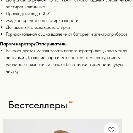
застирать пятнышко)
Прохладная вода 30%
Жидкое средство для стирки шерсти
Деликатный отжим места стирки
Горизонтальная сушка вдалеке от батарей и электроприборов
Парогенератор/Отпариватель
Рекомендуется использовать парогенератор для ухода между
чистками. Давление пара и его высокая температура могут
удалить загрязнения и запахи без стирки и заменить сухую
Для покупателей
чистку.
полезные статьи