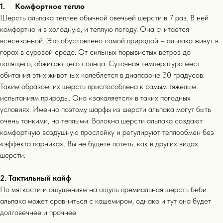
1. Комфортное тепло
Шерсть альпака теплее обычной овечьей шерсти в 7 раз. В ней
комфортно и в холодную, и теплую погоду. Она считается
всесезонной. Это обусловлено самой природой – альпака живут в
горах в суровой среде. От сильных порывистых ветров до
палящего, обжигающего солнца. Суточная температура мест
обитания этих животных колеблется в диапазоне 30 градусов.
Таким образом, их шерсть приспособлена к самым тяжелым
испытаниям природы. Она «закаляется» в таких погодных
условиях. Именно поэтому шарфы из шерсти альпака могут быть
очень тонкими, но теплыми. Волокна шерсти альпака создают
комфортную воздушную прослойку и регулируют теплообмен без
«эффекта парника». Вы не будете потеть, как в других видах
шерсти.
2. Тактильный кайф
По мягкости и ощущениям на ощупь премиальная шерсть беби
альпака может сравниться с кашемиром, однако и тут она будет
долговечнее и прочнее.