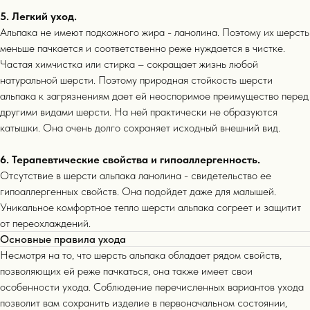
Бестселлеры
15+
5. Легкий уход.
Альпака не имеют подкожного жира - ланолина. Поэтому их шерсть
меньше пачкается и соответственно реже нуждается в чистке.
Частая химчистка или стирка – сокращает жизнь любой
натуральной шерсти. Поэтому природная стойкость шерсти
альпака к загрязнениям дает ей неоспоримое преимущество перед
другими видами шерсти. На ней практически не образуются
катышки. Она очень долго сохраняет исходный внешний вид.
6. Терапевтические свойства и гипоаллергенность.
Отсутствие в шерсти альпака ланолина - свидетельство ее
гипоаллергенных свойств. Она подойдет даже для малышей.
Уникальное комфортное тепло шерсти альпака согреет и защитит
от переохлаждений.
Основные правила ухода
Несмотря на то, что шерсть альпака обладает рядом свойств,
позволяющих ей реже пачкаться, она также имеет свои
особенности ухода. Соблюдение перечисленных вариантов ухода
позволит вам сохранить изделие в первоначальном состоянии,