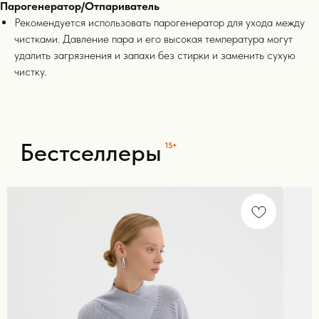
Для покупателей
Парогенератор/Отпариватель
Рекомендуется использовать парогенератор для ухода между
чистками. Давление пара и его высокая температура могут
удалить загрязнения и запахи без стирки и заменить сухую
полезные статьи
чистку.
{ 15+ }
Блог Black
Pine