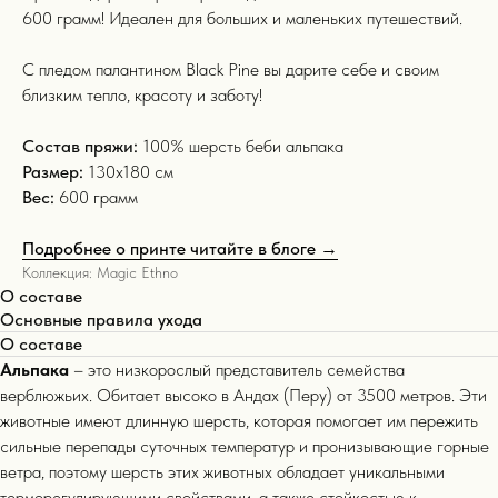
600 грамм! Идеален для больших и маленьких путешествий.
С пледом палантином Black Pine вы дарите себе и своим
близким тепло, красоту и заботу!
Состав пряжи:
100% шерсть беби альпака
Размер:
130х180 см
Вес:
600 грамм
Подробнее о принте читайте в блоге →
Коллекция: Magic Ethno
О составе
Основные правила ухода
О составе
Альпака
– это низкорослый представитель семейства
верблюжьих. Обитает высоко в Андах (Перу) от 3500 метров. Эти
животные имеют длинную шерсть, которая помогает им пережить
сильные перепады суточных температур и пронизывающие горные
ветра, поэтому шерсть этих животных обладает уникальными
терморегулирующими свойствами, а также стойкостью к