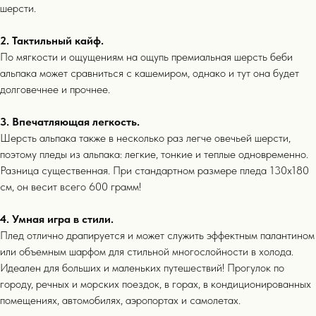
шерсти.
2. Тактильный кайф.
По мягкости и ощущениям на ощупь премиальная шерсть беби
альпака может сравниться с кашемиром, однако и тут она будет
долговечнее и прочнее.
3. Впечатляющая легкость.
Шерсть альпака также в несколько раз легче овечьей шерсти,
поэтому пледы из альпака: легкие, тонкие и теплые одновременно.
Разница существенная. При стандартном размере пледа 130х180
см, он весит всего 600 грамм!
4. Умная игра в стили.
Плед отлично драпируется и может служить эффектным палантином
или объемным шарфом для стильной многослойности в холода.
Идеален для больших и маленьких путешествий! Прогулок по
городу, речных и морских поездок, в горах, в кондиционированных
выбор покупателей
помещениях, автомобилях, аэропортах и самолетах.