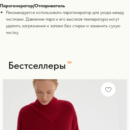
Для покупателей
Парогенератор/Отпариватель
Рекомендуется использовать парогенератор для ухода между
чистками. Давление пара и его высокая температура могут
удалить загрязнения и запахи без стирки и заменить сухую
полезные статьи
чистку.
{ 15+ }
Блог Black
Pine