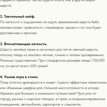
шерсти.
2. Тактильный кайф.
По мягкости и ощущениям на ощупь премиальная шерсть беби
альпака может сравниться с кашемиром, однако и тут она будет
долговечнее и прочнее.
3. Впечатляющая легкость.
Шерсть альпака также в несколько раз легче овечьей шерсти,
поэтому пледы из альпака: легкие, тонкие и теплые одновременно.
Разница существенная. При стандартном размере пледа 130х180
см, он весит всего 600 грамм!
4. Умная игра в стили.
Плед отлично драпируется и может служить эффектным палантином
или объемным шарфом для стильной многослойности в холода.
Идеален для больших и маленьких путешествий! Прогулок по
городу, речных и морских поездок, в горах, в кондиционированных
выбор покупателей
помещениях, автомобилях, аэропортах и самолетах.