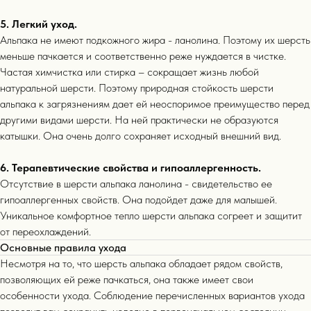
Бестселлеры
15+
5. Легкий уход.
Альпака не имеют подкожного жира - ланолина. Поэтому их шерсть
меньше пачкается и соответственно реже нуждается в чистке.
Частая химчистка или стирка – сокращает жизнь любой
натуральной шерсти. Поэтому природная стойкость шерсти
альпака к загрязнениям дает ей неоспоримое преимущество перед
другими видами шерсти. На ней практически не образуются
катышки. Она очень долго сохраняет исходный внешний вид.
6. Терапевтические свойства и гипоаллергенность.
Отсутствие в шерсти альпака ланолина - свидетельство ее
гипоаллергенных свойств. Она подойдет даже для малышей.
Уникальное комфортное тепло шерсти альпака согреет и защитит
от переохлаждений.
Основные правила ухода
Несмотря на то, что шерсть альпака обладает рядом свойств,
позволяющих ей реже пачкаться, она также имеет свои
особенности ухода. Соблюдение перечисленных вариантов ухода