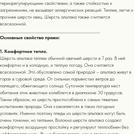
терморегулирующими свойствами, а также стойкостью к
загрязнениям, не вызывает аллергических реакций. Теплее, легче и
прочнее шерсти овец. Шерсть альпака также считается
всесезонной.
___________________________________________________________________
Основные свойства пряжи:
1. Комфортное тепло.
Шерсть альпака теплее обычной овечьей шерсти в 7 раз. В ней
комфортно и в холодную, и теплую погоду. Она считается
всесезонной. Это обусловлено самой природой – альпака живут в
горах в суровой среде. От сильных порывистых ветров до
палящего, обжигающего солнца. Суточная температура мест
обитания этих животных колеблется в диапазоне 30 градусов.
Таким образом, их шерсть приспособлена к самым тяжелым
испытаниям природы. Она «закаляется» в таких погодных
условиях. Именно поэтому пледы из шерсти альпака могут быть
очень тонкими, но теплыми. Волокна шерсти альпака создают
комфортную воздушную прослойку и регулируют теплообмен без
«эффекта парника». Вы не будете потеть, как в других видах