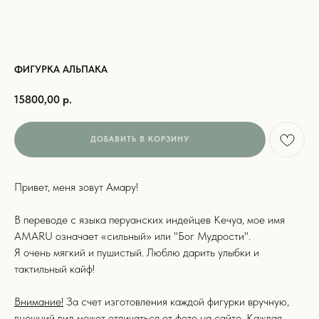
ФИГУРКА АЛЬПАКА
15800,00
р.
ДОБАВИТЬ В КОРЗИНУ
Привет, меня зовут Амару!
В переводе с языка перуанских индейцев Кечуа, мое имя
выбор покупателей
AMARU означает «сильный» или "Бог Мудрости".
Я очень мягкий и пушистый. Люблю дарить улыбки и
Бестселлеры
15+
тактильный кайф!
Внимание!
За счет изготовления каждой фигурки вручную,
внешний вид может отличаться от фото на сайте. Каждая