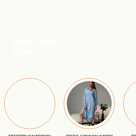
ДЖЕМПЕРЫ И КАРДИГАНЫ
КОНТАКТЫ
ПЛАТЬЯ, САРАФАНЫ И ЮБКИ
ШОУРУМЫ
ПЛЕДЫ - ПАЛАНТИНЫ
БЛОГ И НОВОСТИ
ШАРФЫ И ШАЛИ
ДОСТАВКА И ОПЛАТА
УХОД И ХРАНЕНИЕ
ФИГУРКИ АЛЬПАКА
Дополнительно
ЧТО ПОДАРИТЬ
УХОД ЗА ИЗДЕЛИЯМИ
КТО ТАКИЕ АЛЬПАКА
ПУБЛИЧНАЯ ОФЕРТА
ПОЛИТИКА ОБРАБОТКИ ПЕРСОНАЛЬНЫХ ДАННЫХ
SELECTED BY PROMPERU TO PARTICIPATE IN PERU MODA DECO-2022
РАЗРАБОТКА САЙТА